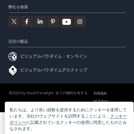
弊社を検索
注目の製品
ビジュアルパラダイム・オンライン
ビジュアルパラダイムデスクトップ
©2026 by Visual Paradigm. 全ての権利を有する
利用規約
AI Policy
プライバシーポリシー
Content Guidelines
セキュリティ概要
私たちは、より良い経験を提供するためにクッキーを使用して
います。当社のウェブサイトを訪問することにより、
クッキー
ポリシー
に記載されているクッキーの使用に同意したものとみ
なされます。