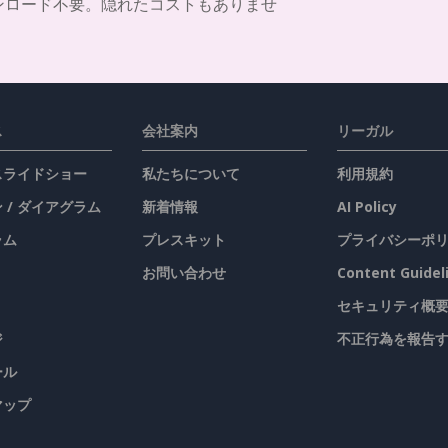
ンロード不要。隠れたコストもありませ
ス
会社案内
リーガル
 スライドショー
私たちについて
利用規約
 / ダイアグラム
新着情報
AI Policy
ラム
プレスキット
プライバシーポ
お問い合わせ
Content Guidel
セキュリティ概
ジ
不正行為を報告
ール
マップ