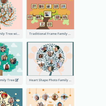
Pink Round Family Tree with Background
Traditional Frame Family Tree with Pictures
amily Tree
Heart Shape Photo Family Tree