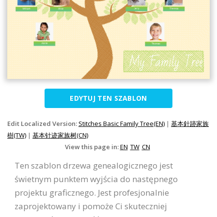
EDYTUJ TEN SZABLON
Edit Localized Version:
Stitches Basic Family Tree(EN)
|
基本針跡家族
樹(TW)
|
基本针迹家族树(CN)
View this page in:
EN
TW
CN
Ten szablon drzewa genealogicznego jest
świetnym punktem wyjścia do następnego
projektu graficznego. Jest profesjonalnie
zaprojektowany i pomoże Ci skuteczniej