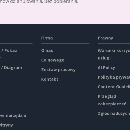
mów do anulowania. Bez pobierania.
Firma
Prawny
 / Pokaz
O nas
Warunki korzys
w
usługi
Co nowego
 / Diagram
AI Policy
Zestaw prasowy
Polityka prywa
Kontakt
Content Guidel
Przegląd
zabezpieczeń
Zgłoś nadużyci
e narzędzia
itryny