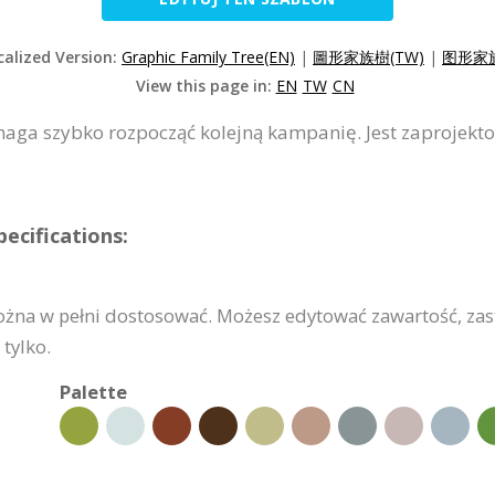
calized Version:
Graphic Family Tree(EN)
|
圖形家族樹(TW)
|
图形家族
View this page in:
EN
TW
CN
ga szybko rozpocząć kolejną kampanię. Jest zaprojekto
ecifications:
na w pełni dostosować. Możesz edytować zawartość, zast
tylko.
Palette