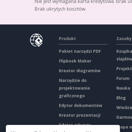
Nie jest wymagana karta kredytowa. Brak u
Brak ukrytych kosztów.
Produkt
Zasoby
Pakiet narzędzi PDF
Książka
slajdó
Flipbook Maker
Projekt
Kreator diagramów
Forum
Narzędzie do
projektowania
Nauka
graficznego
Blog
Edytor dokumentów
Wiedza
Kreator prezentacji
Darmow
Edytor arkuszy
Mapa w