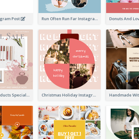
agram Post
Run Often Run Far Instagram Post
Skin Care Products Special Sale Instagram Post
Christmas Holiday Instagram Post