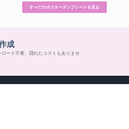
すべてのポスターテンプレートを見る
作成
ンロード不要。隠れたコストもありませ
ス
会社案内
リーガル
 スライドショー
私たちについて
利用規約
 / ダイアグラム
新着情報
AI Policy
ラム
プレスキット
プライバシーポ