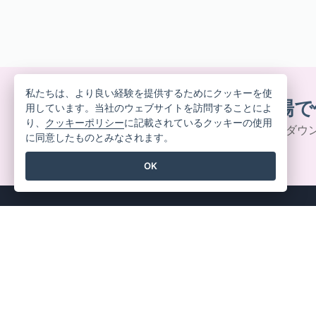
私たちは、より良い経験を提供するためにクッキーを使
美しいデザインをその場で
用しています。当社のウェブサイトを訪問することによ
り、
クッキーポリシー
に記載されているクッキーの使用
クレジットカード不要。契約解除不要。ダウ
に同意したものとみなされます。
ん。
OK
製品情報
リソー
PDFツールスイート
書籍 /
フリップブック・メーカ
デザイン
ー
フォー
ダイアグラムメーカー