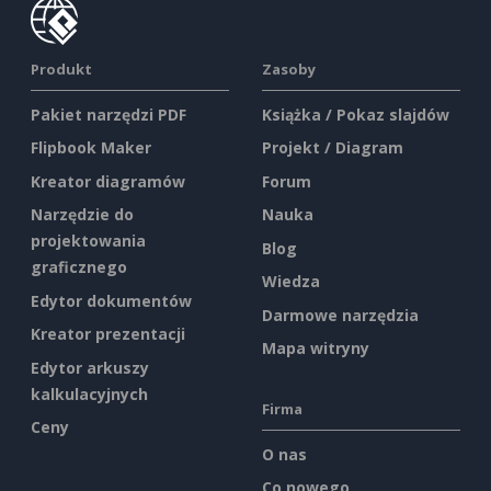
Produkt
Zasoby
Pakiet narzędzi PDF
Książka / Pokaz slajdów
Flipbook Maker
Projekt / Diagram
Kreator diagramów
Forum
Narzędzie do
Nauka
projektowania
Blog
graficznego
Wiedza
Edytor dokumentów
Darmowe narzędzia
Kreator prezentacji
Mapa witryny
Edytor arkuszy
kalkulacyjnych
Firma
Ceny
O nas
Co nowego