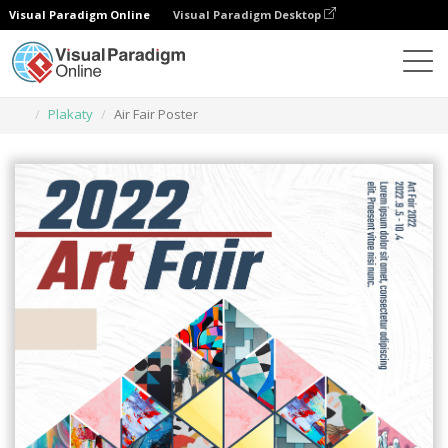
Visual Paradigm Online
Visual Paradigm Desktop
Narzędzie do projektowania grafiki
Szablony
Plakaty
Air Fair Poster