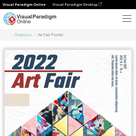
Visual Paradigm Online
Visual Paradigm Desktop
Инструмент графического дизайна
Шаблоны
Плакаты
Air Fair Poster