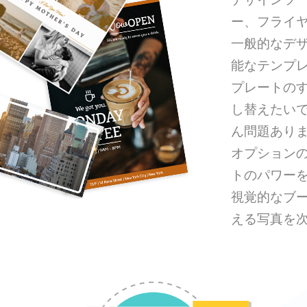
ー、フライ
一般的なデ
能なテンプ
プレートの
し替えたい
ん問題あり
オプション
トのパワー
視覚的なブ
える写真を