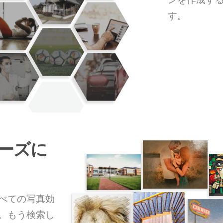
す。
ーズに
べての写真効
。もう検索し