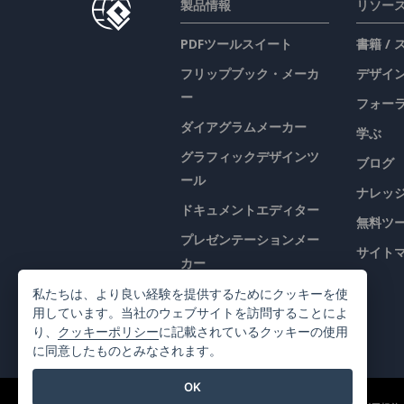
製品情報
リソー
PDFツールスイート
書籍 /
フリップブック・メーカ
デザイン
ー
フォー
ダイアグラムメーカー
学ぶ
グラフィックデザインツ
ブログ
ール
ナレッ
ドキュメントエディター
無料ツ
プレゼンテーションメー
サイト
カー
表計算エディター
私たちは、より良い経験を提供するためにクッキーを使
用しています。当社のウェブサイトを訪問することによ
価格
り、
クッキーポリシー
に記載されているクッキーの使用
に同意したものとみなされます。
OK