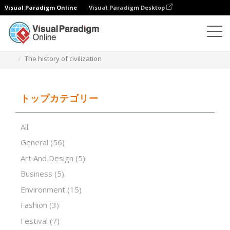
Visual Paradigm Online
Visual Paradigm Desktop
プレゼンテーションソフトウェア
テンプレート
The history of civilization
トップカテゴリー
All
General
(56)
Art And Design
(5)
Business
(5)
Environment
(15)
Fashion
(3)
Festival
(7)