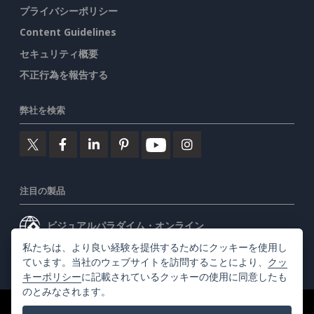
プライバシーポリシー
Content Guidelines
セキュリティ概要
不正行為を報告する
弊社を検索
注目の製品
ビジュアルパラダイム・オンライン
私たちは、より良い経験を提供するためにクッキーを使用し
ビジュアルパラダイムデスクトップ
ています。当社のウェブサイトを訪問することにより、
クッ
キーポリシー
に記載されているクッキーの使用に同意したも
のとみなされます。
©2026 by Visual Paradigm. 全ての権利を有する
利用規約