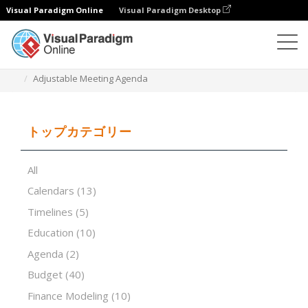
Visual Paradigm Online
Visual Paradigm Desktop
表計算エディタ
テンプレート
Adjustable Meeting Agenda
トップカテゴリー
All
Calendars
(13)
Timelines
(5)
Education
(10)
Agenda
(2)
Budget
(40)
Finance Modeling
(10)