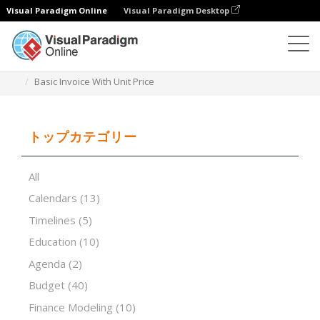
Visual Paradigm Online
Visual Paradigm Desktop
表計算エディタ
テンプレート
Basic Invoice With Unit Price
トップカテゴリー
All
Calendars
(13)
Timelines
(5)
Education
(10)
Agenda
(2)
Budget
(40)
Finance Modeling
(10)