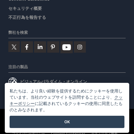
セキュリティ概要
不正行為を報告する
弊社を検索
注目の製品
ビジュアルパラダイム・オンライン
私たちは、より良い経験を提供するためにクッキーを使用し
ビジュアルパラダイムデスクトップ
ています。当社のウェブサイトを訪問することにより、
クッ
キーポリシー
に記載されているクッキーの使用に同意したも
のとみなされます。
©2026 by Visual Paradigm. 全ての権利を有する
利用規約
OK
AI Policy
プライバシーポリシー
Content Guidelines
セキュリティ概要