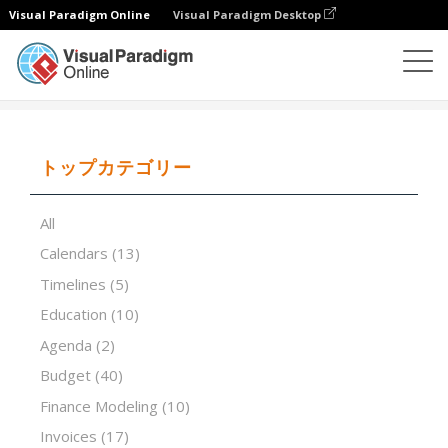
Visual Paradigm Online
Visual Paradigm Desktop
表計算エディタ
テンプレート
Root Cause Analysis
トップカテゴリー
All
Calendars
(13)
Timelines
(5)
Education
(10)
Agenda
(2)
Budget
(40)
Finance Modeling
(10)
Invoices
(17)