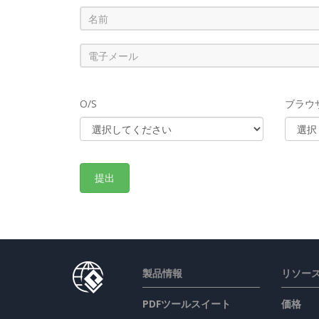
O/S
ブラウ
製品情報
リソー
PDFツールスイート
価格