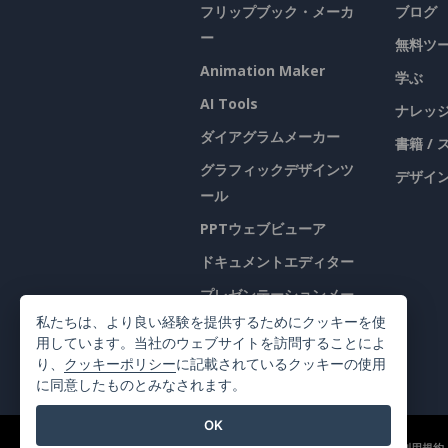
フリップブック・メーカ
ブログ
ー
無料ツ
Animation Maker
学ぶ
AI Tools
ナレッ
ダイアグラムメーカー
書籍 /
グラフィックデザインツ
デザイン
ール
PPTウェブビューア
ドキュメントエディター
プレゼンテーションメー
カー
私たちは、より良い経験を提供するためにクッキーを使
用しています。当社のウェブサイトを訪問することによ
表計算エディター
り、
クッキーポリシー
に記載されているクッキーの使用
に同意したものとみなされます。
OK
©2026 by Visual Paradigm. 全ての権利を有する
利用規約