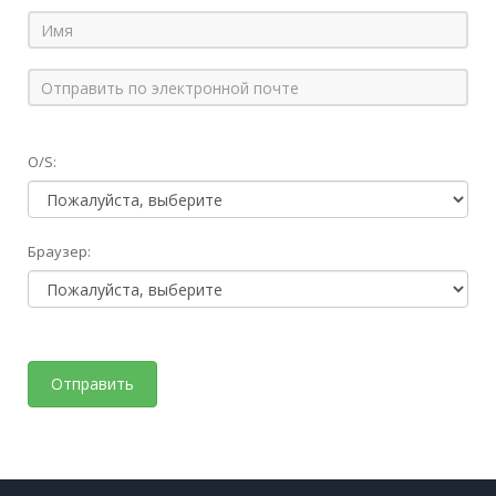
O/S:
Браузер: