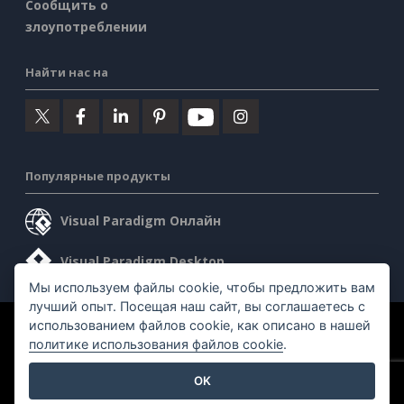
Сообщить о
злоупотреблении
Найти нас на
Популярные продукты
Visual Paradigm Онлайн
Visual Paradigm Desktop
Мы используем файлы cookie, чтобы предложить вам
лучший опыт. Посещая наш сайт, вы соглашаетесь с
использованием файлов cookie, как описано в нашей
©2026 by Visual Paradigm. Все права защищены.
политике использования файлов cookie
.
Условия предоставления услуг
AI Policy
OK
Политика конфиденциальности
Content Guidelines