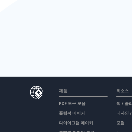
제품
리소스
PDF 도구 모음
책 / 
플립북 메이커
디자인 
다이어그램 메이커
포럼