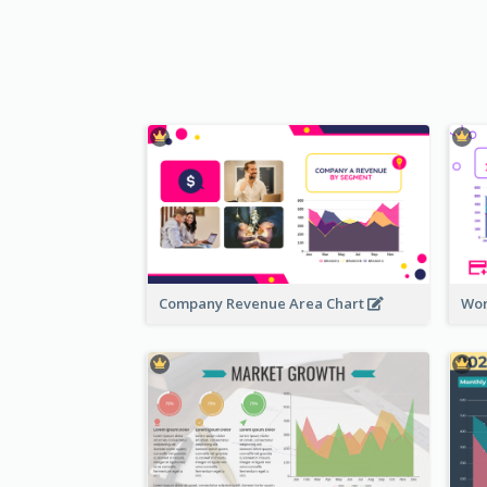
Company Revenue Area Chart
Wor