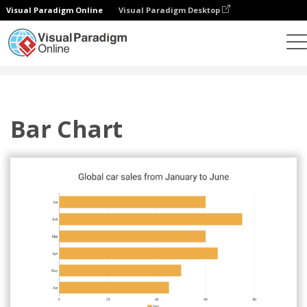
Visual Paradigm Online
Visual Paradigm Desktop
차트
템플릿
막대형 차트
Bar Chart
Bar Chart