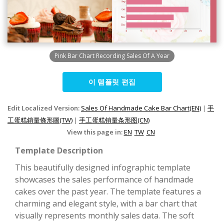
Pink Bar Chart Recording Sales Of A Year
이 템플릿 편집
Edit Localized Version:
Sales Of Handmade Cake Bar Chart(EN)
|
手
工蛋糕銷量條形圖(TW)
|
手工蛋糕销量条形图(CN)
View this page in:
EN
TW
CN
Template Description
This beautifully designed infographic template
showcases the sales performance of handmade
cakes over the past year. The template features a
charming and elegant style, with a bar chart that
visually represents monthly sales data. The soft