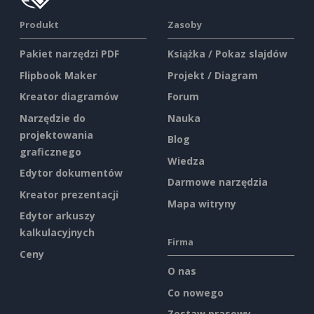
Produkt
Zasoby
Pakiet narzędzi PDF
Książka / Pokaz slajdów
Flipbook Maker
Projekt / Diagram
Kreator diagramów
Forum
Narzędzie do
Nauka
projektowania
Blog
graficznego
Wiedza
Edytor dokumentów
Darmowe narzędzia
Kreator prezentacji
Mapa witryny
Edytor arkuszy
kalkulacyjnych
Firma
Ceny
O nas
Co nowego
Zestaw prasowy