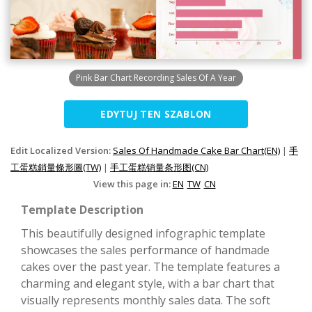
Pink Bar Chart Recording Sales Of A Year
EDYTUJ TEN SZABLON
Edit Localized Version:
Sales Of Handmade Cake Bar Chart(EN)
|
手
工蛋糕銷量條形圖(TW)
|
手工蛋糕销量条形图(CN)
View this page in:
EN
TW
CN
Template Description
This beautifully designed infographic template
showcases the sales performance of handmade
cakes over the past year. The template features a
charming and elegant style, with a bar chart that
visually represents monthly sales data. The soft