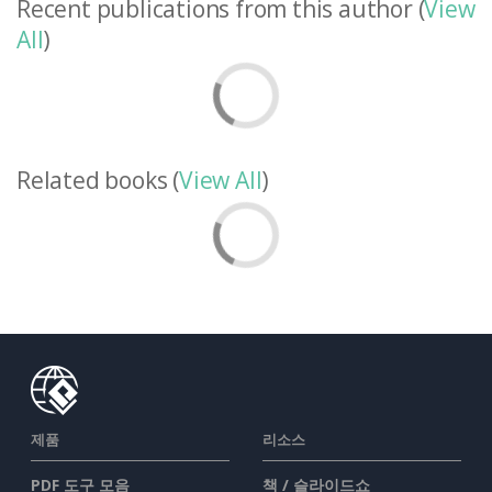
Recent publications from this author (
View
All
)
Related books (
View All
)
제품
리소스
PDF 도구 모음
책 / 슬라이드쇼