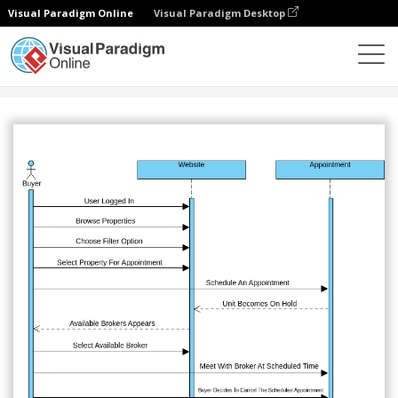
Visual Paradigm Online
Visual Paradigm Desktop
커뮤니티
공유