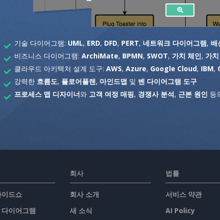
기술 다이어그램:
UML
,
ERD
,
DFD
,
PERT
,
네트워크 다이어그램
,
배
비즈니스 다이어그램:
ArchiMate
,
BPMN
,
SWOT
,
가치 체인
,
가치
클라우드 아키텍처 설계 도구:
AWS
,
Azure
,
Google Cloud
,
IBM
,
강력한
흐름도
,
플로어플랜
,
마인드맵
및
벤 다이어그램 도구
프로세스 맵 디자이너
와
고객 여정 매핑
,
경쟁사 분석
,
근본 원인
등의
회사
법률
슬라이드쇼
회사 소개
서비스 약관
/ 다이어그램
새 소식
AI Policy