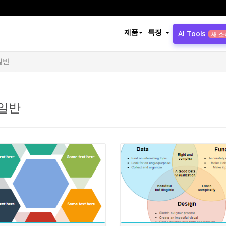
제품
특징
AI Tools
새 소
일반
일반