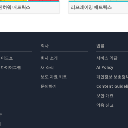
젠하워 매트릭스
리프레이밍 매트릭스
회사
법률
슬라이드쇼
회사 소개
서비스 약관
/ 다이어그램
새 소식
AI Policy
보도 자료 키트
개인정보 보호정
문의하기
Content Guidel
보안 개요
악용 신고
구
맵