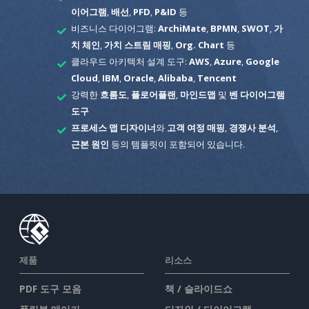
이어그램
,
배선
,
PFD
,
P&ID
등
비즈니스 다이어그램:
ArchiMate
,
BPMN
,
SWOT
,
가
치 체인
,
가치 스트림 매핑
,
Org. Chart
등
클라우드 아키텍처 설계 도구:
AWS
,
Azure
,
Google
Cloud
,
IBM
,
Oracle
,
Alibaba
,
Tencent
강력한
흐름도
,
플로어플랜
,
마인드맵
및
벤 다이어그램
도구
프로세스 맵 디자이너
와
고객 여정 매핑
,
경쟁사 분석
,
근본 원인
등의 템플릿이 포함되어 있습니다.
제품
리소스
PDF 도구 모음
책 / 슬라이드쇼