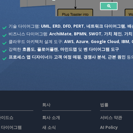
기술 다이어그램:
UML
,
ERD
,
DFD
,
PERT
,
네트워크 다이어그램
,
배
비즈니스 다이어그램:
ArchiMate
,
BPMN
,
SWOT
,
가치 체인
,
가치
클라우드 아키텍처 설계 도구:
AWS
,
Azure
,
Google Cloud
,
IBM
,
강력한
흐름도
,
플로어플랜
,
마인드맵
및
벤 다이어그램 도구
프로세스 맵 디자이너
와
고객 여정 매핑
,
경쟁사 분석
,
근본 원인
등의
회사
법률
슬라이드쇼
회사 소개
서비스 약관
/ 다이어그램
새 소식
AI Policy