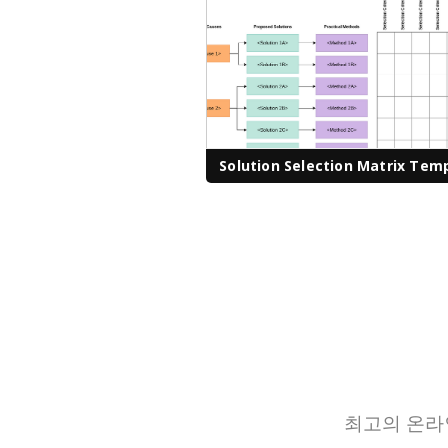
Solution Selection Matrix Tem
최고의 온라