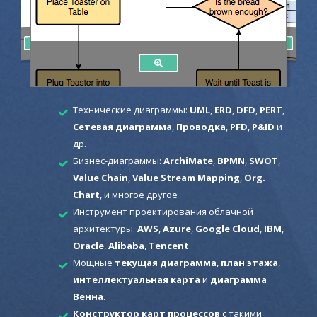
Технические диаграммы:
UML
,
ERD
,
DFD
,
PERT
,
Сетевая диаграмма
,
Проводка
,
PFD
,
P&ID
и
др.
Бизнес-диаграммы:
ArchiMate
,
BPMN
,
SWOT
,
Value Chain
,
Value Stream Mapping
,
Org.
Chart
, и многое другое
Инструмент проектирования облачной
архитектуры:
AWS
,
Azure
,
Google Cloud
,
IBM
,
Oracle
,
Alibaba
,
Tencent
.
Мощные
текущая диаграмма
,
план этажа
,
интеллектуальная карта
и
диаграмма
Венна
.
Конструктор карт процессов
с такими