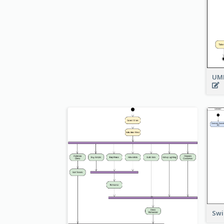
UML
Swi