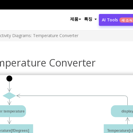
제품
특징
AI Tools
새 소식
ctivity Diagrams: Temperature Converter
emperature Converter