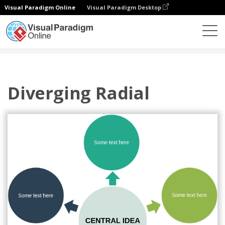
Visual Paradigm Online
Visual Paradigm Desktop
다이어그램
템플릿
사이클
Diverging Radial
Diverging Radial