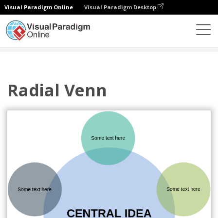
Visual Paradigm Online
Visual Paradigm Desktop
다이어그램
템플릿
사이클
Radial Venn
Radial Venn