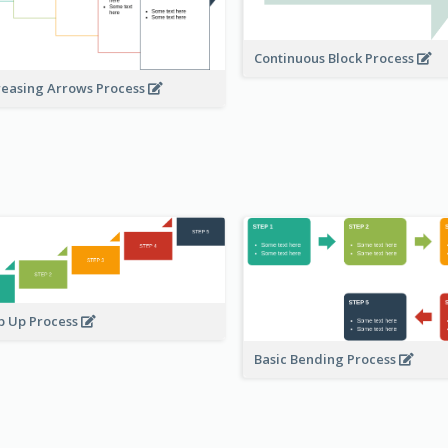
Continuous Block Process
reasing Arrows Process
p Up Process
Basic Bending Process