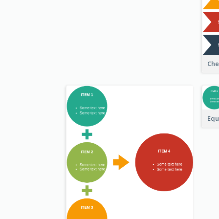
Che
Equ