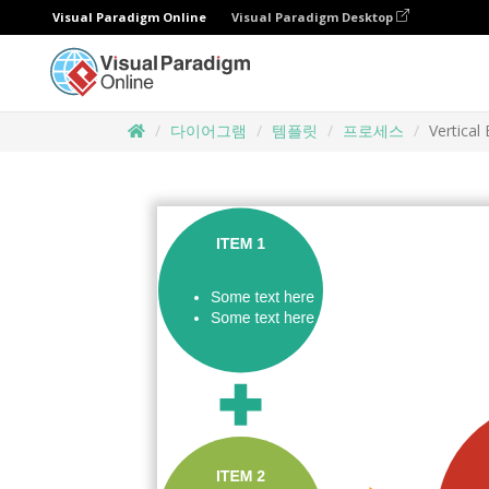
Visual Paradigm Online
Visual Paradigm Desktop
다이어그램
템플릿
프로세스
Vertical