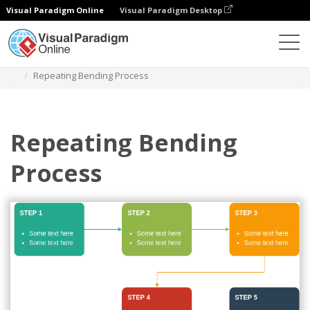
Visual Paradigm Online
Visual Paradigm Desktop
다이어그램
템플릿
프로세스
Repeating Bending Process
Repeating Bending
Process