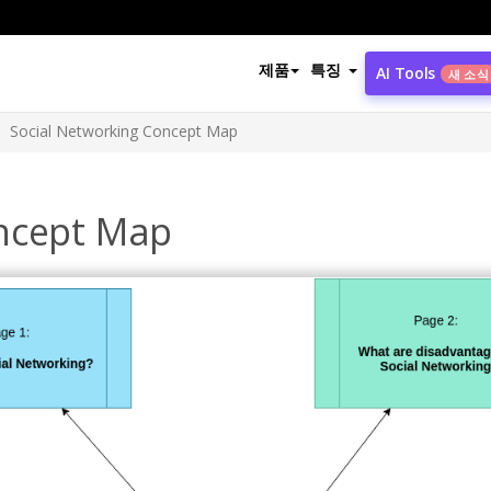
제품
특징
AI Tools
새 소식
Social Networking Concept Map
oncept Map