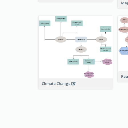
Ma
Rea
Climate Change