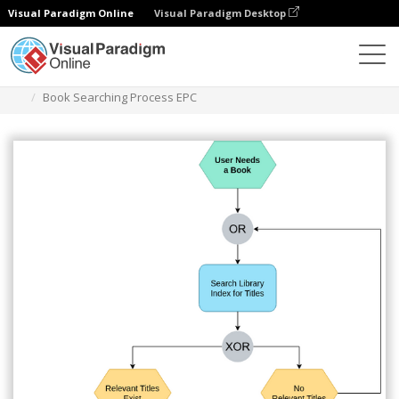
Visual Paradigm Online
Visual Paradigm Desktop
다이어그램
템플릿
EPC 다이어그램
Book Searching Process EPC