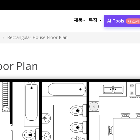
제품
특징
AI Tools
새 소식
Rectangular House Floor Plan
oor Plan