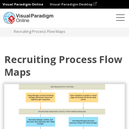
Visual Paradigm Online
Visual Paradigm Desktop
다이어그램
템플릿
플로우 맵
Recruiting Process Flow Maps
Recruiting Process Flow
Maps