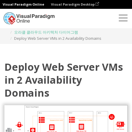
Visual Paradigm Online
Visual Paradigm Desktop
다이어그램
템플릿
오라클 클라우드 아키텍처 다이어그램
Deploy Web Server VMs in 2 Availability Domains
Deploy Web Server VMs
in 2 Availability
Domains