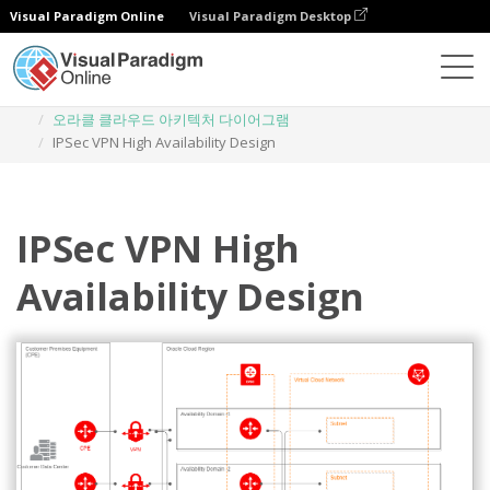
Visual Paradigm Online
Visual Paradigm Desktop
다이어그램
템플릿
오라클 클라우드 아키텍처 다이어그램
IPSec VPN High Availability Design
IPSec VPN High
Availability Design