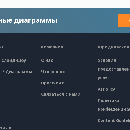
чные диаграммы
сы
Компания
Юридическая
/ Слайд-шоу
О нас
Условия
предоставлен
н / Диаграммы
Что нового
услуг
Пресс-кит
AI Policy
Связаться с нами
Политика
конфиденциа
я
Content Guidel
атные