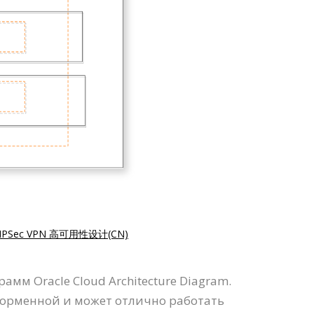
IPSec VPN 高可用性设计(CN)
м Oracle Cloud Architecture Diagram.
тформенной и может отлично работать