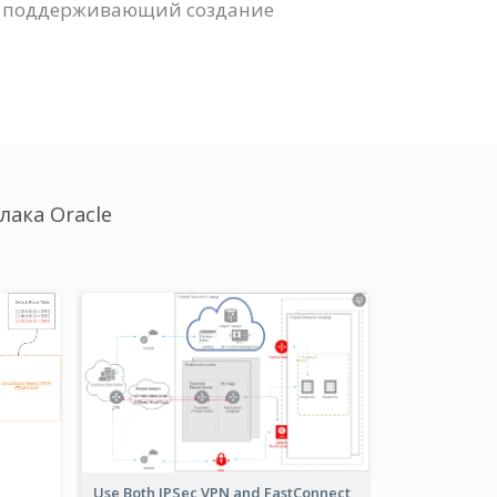
с, поддерживающий создание
ака Oracle
Use Both IPSec VPN and FastConnect