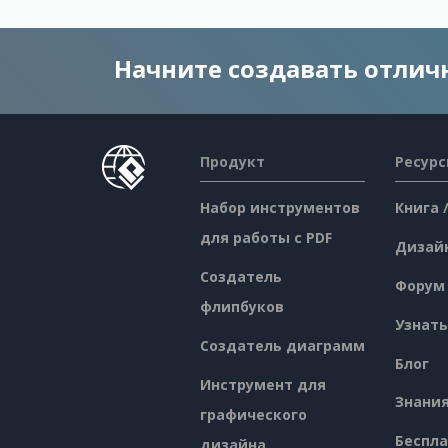
Начните создавать отли
Продукт
Ресур
Набор инструментов
Книга 
для работы с PDF
Дизай
Создатель
Форум
флипбуков
Узнать
Создатель диаграмм
Блог
Инструмент для
Знани
графического
Беспл
дизайна