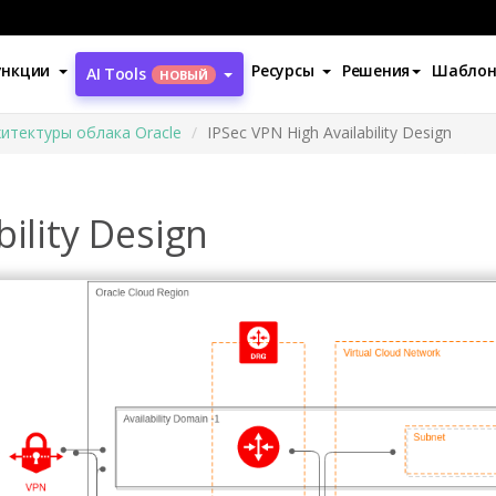
ункции
Ресурсы
Решения
Шабло
AI Tools
НОВЫЙ
итектуры облака Oracle
IPSec VPN High Availability Design
ility Design