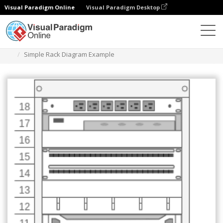
Visual Paradigm Online
Visual Paradigm Desktop
다이어그램
템플릿
랙 다이어그램
Simple Rack Diagram Example