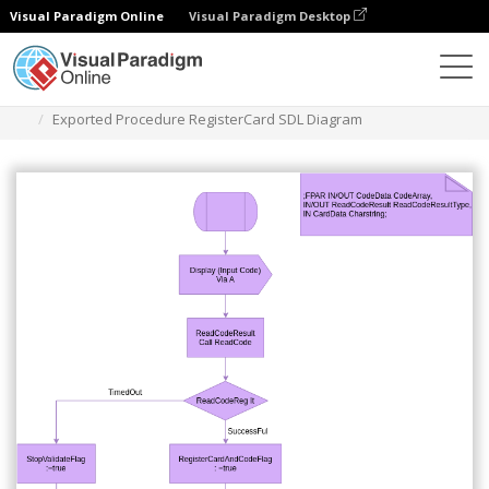
Visual Paradigm Online
Visual Paradigm Desktop
다이어그램
템플릿
SDL 다이어그램
Exported Procedure RegisterCard SDL Diagram