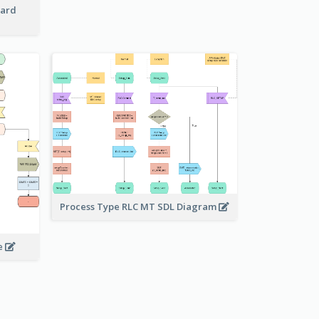
Card
Process Type RLC MT SDL Diagram
e