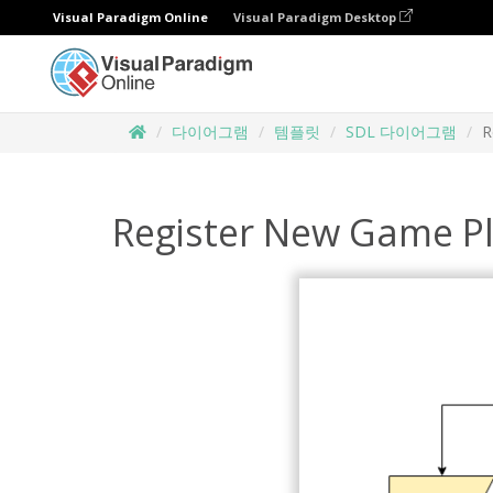
Visual Paradigm Online
Visual Paradigm Desktop
다이어그램
템플릿
SDL 다이어그램
R
Register New Game P