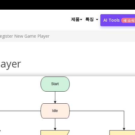
제품
특징
AI Tools
새 소식
egister New Game Player
layer