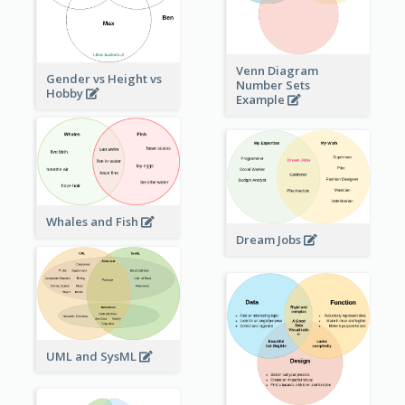
Venn Diagram
Gender vs Height vs
Number Sets
Hobby
Example
Whales and Fish
Dream Jobs
UML and SysML