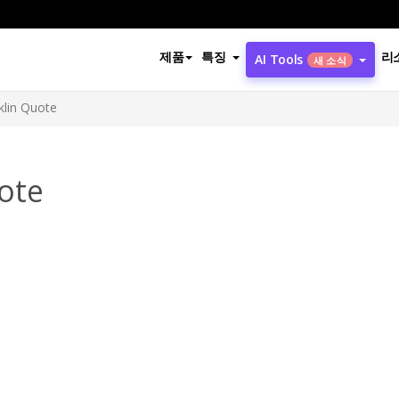
제품
특징
리
AI Tools
새 소식
klin Quote
ote