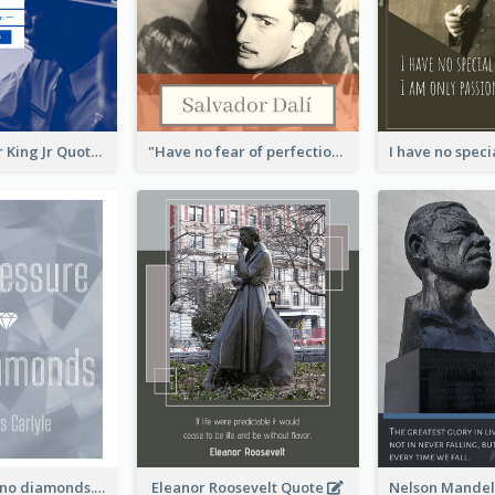
Martin Luther King Jr Quote
"Have no fear of perfection―you’ll never reach it."―Salvador Dali
No pressure, no diamonds. - Thomas Carlyle
Eleanor Roosevelt Quote
Nelson Mandel