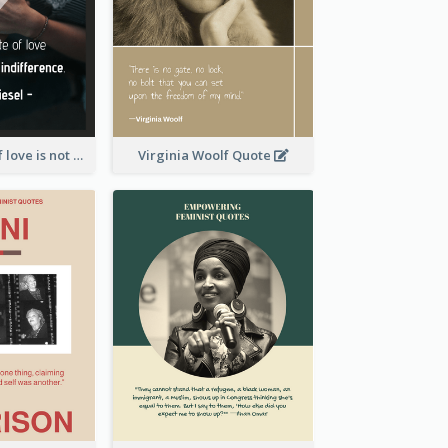
The opposite of love is not hate; it’s indifference. - Elie Wiesel
Virginia Woolf Quote