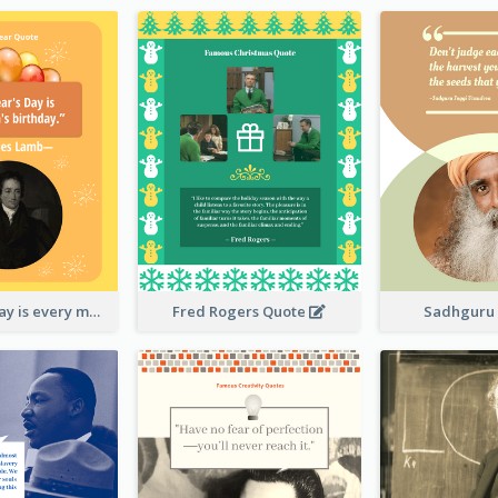
New Year's Day is every man's birthday. —Charles Lamb
Fred Rogers Quote
Sadhguru