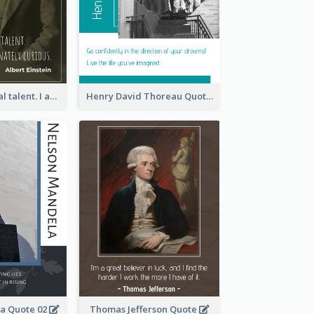
I have no special talent. I am only passionately curious. - Albert Einstein
Henry David Thoreau Quote
a Quote 02
Thomas Jefferson Quote