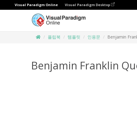
Visual Paradigm Online
Visual Paradigm Desktop
플립북
템플릿
인용문
Benjamin Fran
Benjamin Franklin Qu