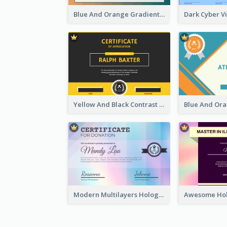
Blue And Orange Gradient Certificate
Yellow And Black Contrast Simple Certificate
Modern Multilayers Holographic Certificate Design Idea