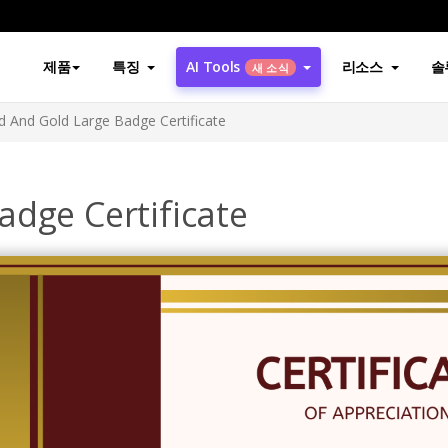
제품
특징
AI Tools
리소스
솔
새 소식
d And Gold Large Badge Certificate
adge Certificate