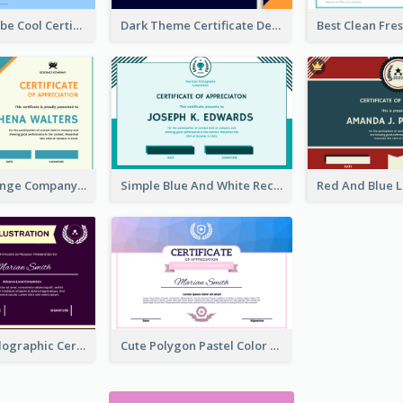
Dark Cyber Vibe Cool Certificate Design
Dark Theme Certificate Design For Singing Contest
Blue And Orange Company Triangles With Badge Certificate
Simple Blue And White Rectangle Certificate
Awesome Holographic Certificate Design Template
Cute Polygon Pastel Color Certificate Design