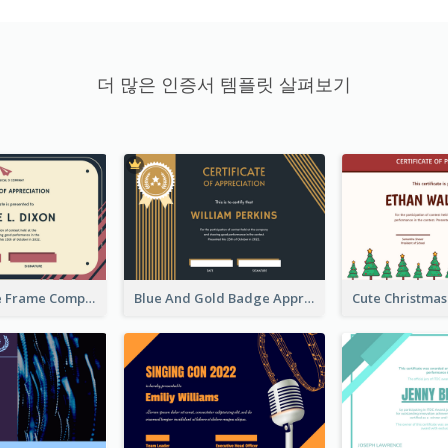
더 많은 인증서 템플릿 살펴보기
Pink And Blue Frame Company Certificate
Blue And Gold Badge Appreciation Certificate