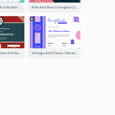
Best Clean Fresh Side Bars Cyber Certificate Design
Pink And Blue Triangles Confetti Celebration Certificate
Red And Blue Lines And Badge Completion Certificate
Vintage And Classic Vibrant Certificate Design Ideas