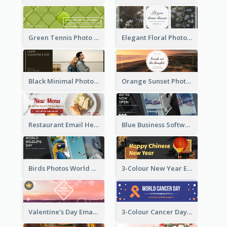
Green Tennis Photo Tennis Tournament Email Header
Elegant Floral Photo Blossom Spring Email Header
Black Minimal Photo Valentines Day Email Heade
Orange Sunset Photo Enjoy Sunset Email Header
Restaurant Email Header With Photo Of Meal
Blue Business Software Photo Email Header
Birds Photos World Wildlife Day Email Header
3-Colour New Year Email Header
Valentine's Day Email Header With Photo In Warm Colour Tone
3-Colour Cancer Day Email Header