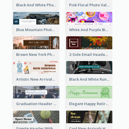
Black And White Photo Iceland Travel Email Header
Pink Floral Photo Valentines Day Email Header
Blue Mountain Photo Mountain Climb Email Header
White And Purple Birthday Email Header
Brown New York Photo New York City Email Header
2-Side Email Header With Photo And Details
Artistic New Arrivals Header In Pink Colour Tone
Black And White Running Sports Email Header
Graduation Header With Photo
Elegant Happy Retirement Header
Simple Header With Title And Number
Cool New Arrivals Header With photos