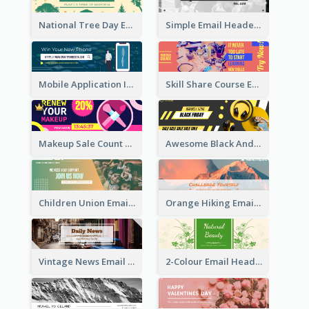
National Tree Day Email Header
Simple Email Header With Clear Title
Mobile Application Intro Email Header
Skill Share Course Email Header
Makeup Sale Count Down Email Header
Awesome Black And Yellow Headphone Promotion Header Design
Children Union Email Header
Orange Hiking Email Header For Sport Equipment Store
Vintage News Email Header
2-Colour Email Header With Floral Theme