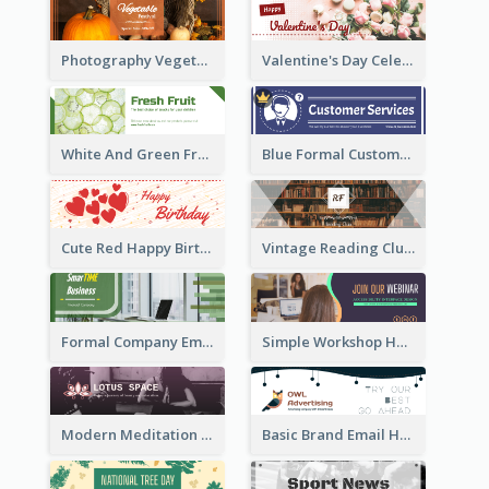
Photography Vegetables Email Header Of Discount Event
Valentine's Day Celebration Email Header
White And Green Fruit Promotion Email Header
Blue Formal Customer Services Email Header
Cute Red Happy Birthday Hand-drawing Style Email Header
Vintage Reading Club Email Header With White Decoration
Formal Company Email Header In Green Colour Tone
Simple Workshop Hosting Email Header Design
Modern Meditation Space Email Header Design
Basic Brand Email Header With Information