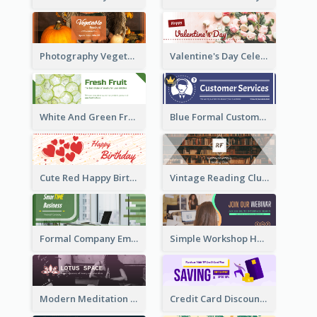
Photography Vegetables Email Header Of Discount Event
Valentine's Day Celebration Email Header
White And Green Fruit Promotion Email Header
Blue Formal Customer Services Email Header
Cute Red Happy Birthday Hand-drawing Style Email Header
Vintage Reading Club Email Header With White Decoration
Formal Company Email Header In Green Colour Tone
Simple Workshop Hosting Email Header Design
Modern Meditation Space Email Header Design
Credit Card Discount Email Header