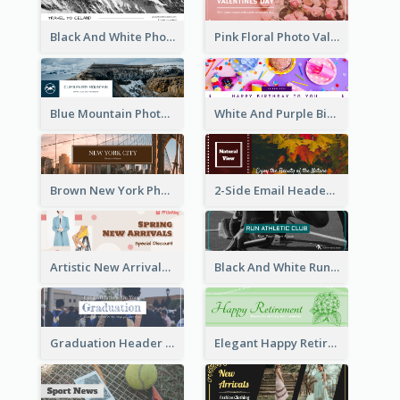
Black And White Photo Iceland Travel Email Header
Pink Floral Photo Valentines Day Email Header
Blue Mountain Photo Mountain Climb Email Header
White And Purple Birthday Email Header
Brown New York Photo New York City Email Header
2-Side Email Header With Photo And Details
Artistic New Arrivals Header In Pink Colour Tone
Black And White Running Sports Email Header
Graduation Header With Photo
Elegant Happy Retirement Header