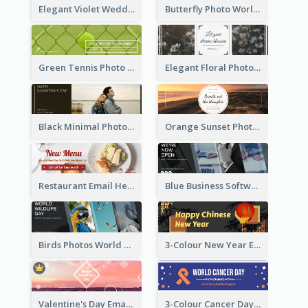
Elegant Violet Wedding Theme Email Header Design
Butterfly Photo World Wildlife Day Email Header
Green Tennis Photo Tennis Tournament Email Header
Elegant Floral Photo Blossom Spring Email Header
Black Minimal Photo Valentines Day Email Heade
Orange Sunset Photo Enjoy Sunset Email Header
Restaurant Email Header With Photo Of Meal
Blue Business Software Photo Email Header
Birds Photos World Wildlife Day Email Header
3-Colour New Year Email Header
Valentine's Day Email Header With Photo In Warm Colour Tone
3-Colour Cancer Day Email Header