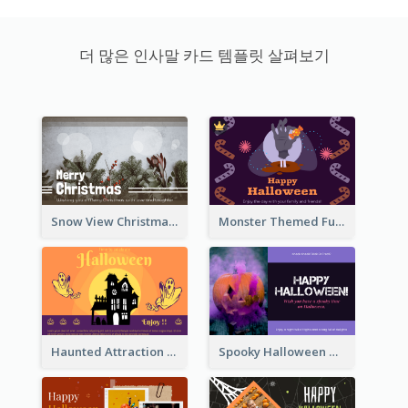
더 많은 인사말 카드 템플릿 살펴보기
Snow View Christmas Card With Simple Design
Monster Themed Fun Halloween Greeting Card
Haunted Attraction Themed Halloween Card
Spooky Halloween Greeting Card