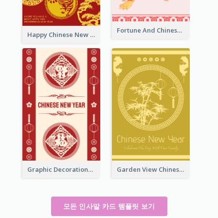
Fortune And Chinese New Year Greeting Card
Happy Chinese New Year Greeting Card With Circle illustrations
Graphic Decorations Chinese New Year Greeting Card
Garden View Chinese New Year Greeting Card
모든 인사말 카드 템플릿 보기