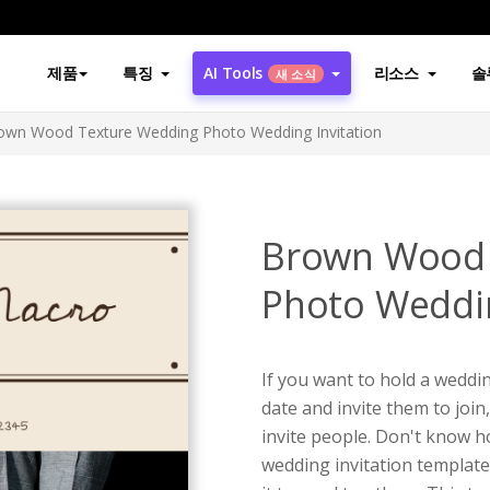
제품
특징
AI Tools
리소스
솔
새 소식
own Wood Texture Wedding Photo Wedding Invitation
Brown Wood 
Photo Weddin
If you want to hold a weddin
date and invite them to join,
invite people. Don't know ho
wedding invitation template