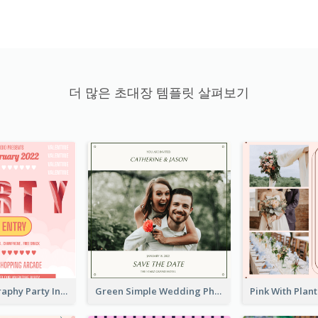
더 많은 초대장 템플릿 살펴보기
Photo Typography Party Invitation Design Templates
Green Simple Wedding Photo Wedding Invitation