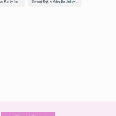
Simple New Year Party Invitation Design Ideas
Sweet Retro Vibe Birthday Party Invitation Ideas