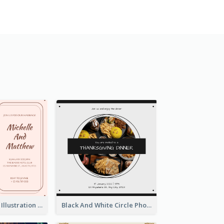
Pink With Plant Illustration Wedding Party Invitation
Black And White Circle Photo Thanksgiving Dinner Invitation