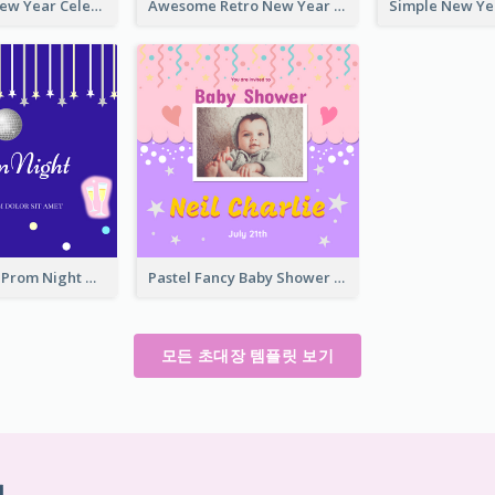
Lovely Pink New Year Celebration Invitation
Awesome Retro New Year Invitation Template Design
Sharp Purple Prom Night With Stars Invitation
Pastel Fancy Baby Shower Celebration Invitation
모든 초대장 템플릿 보기