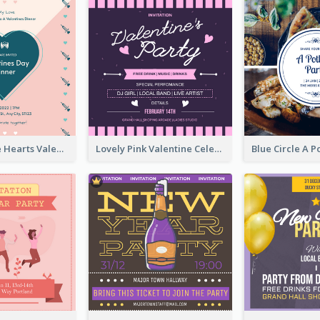
Pink And Blue Hearts Valentines Day Dinner Invitation
Lovely Pink Valentine Celebration Invitation Design Ideas