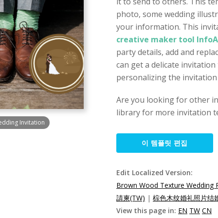
it to send to others. This 
photo, some wedding illustr
your information. This invit
creative maker tool Info
party details, add and repl
can get a delicate invitation
personalizing the invitation
Are you looking for other i
library for more invitation 
ding Invitation
이 템플릿 편집
Edit Localized Version:
Brown Wood Texture Wedding Ph
請柬(TW)
|
棕色木纹婚礼照片结婚
View this page in:
EN
TW
CN