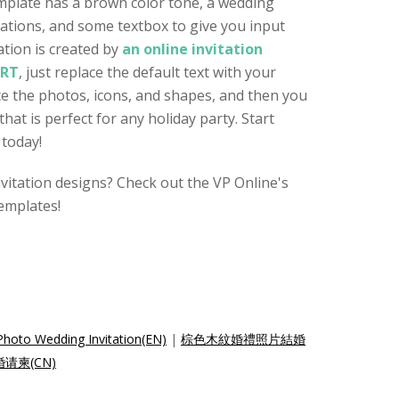
template has a brown color tone, a wedding
ations, and some textbox to give you input
ation is created by
an online invitation
ART
, just replace the default text with your
ace the photos, icons, and shapes, and then you
 that is perfect for any holiday party. Start
 today!
nvitation designs? Check out the VP Online's
templates!
oto Wedding Invitation(EN)
|
棕色木紋婚禮照片結婚
请柬(CN)