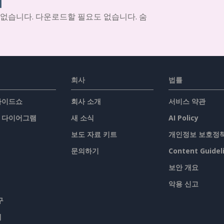
기
 없습니다. 다운로드할 필요도 없습니다. 숨
회사
법률
슬라이드쇼
회사 소개
서비스 약관
/ 다이어그램
새 소식
AI Policy
보도 자료 키트
개인정보 보호정
문의하기
Content Guidel
보안 개요
악용 신고
구
맵