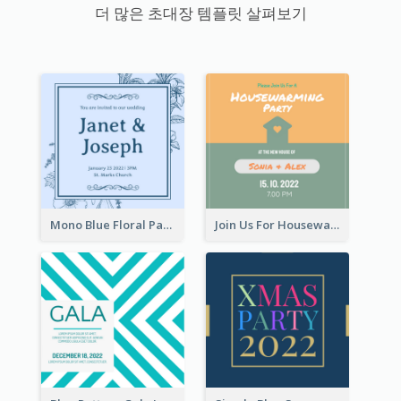
더 많은 초대장 템플릿 살펴보기
Mono Blue Floral Pattern Wedding Invitation
Join Us For Housewarming Party Invitation